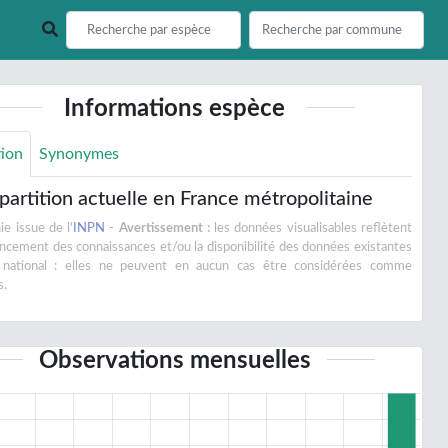
Informations espèce
tion
Synonymes
partition actuelle en France métropolitaine
e issue de l'
INPN
-
Avertissement :
les données visualisables reflètent
vancement des connaissances et/ou la disponibilité des données existantes
 national : elles ne peuvent en aucun cas être considérées comme
s.
Observations mensuelles