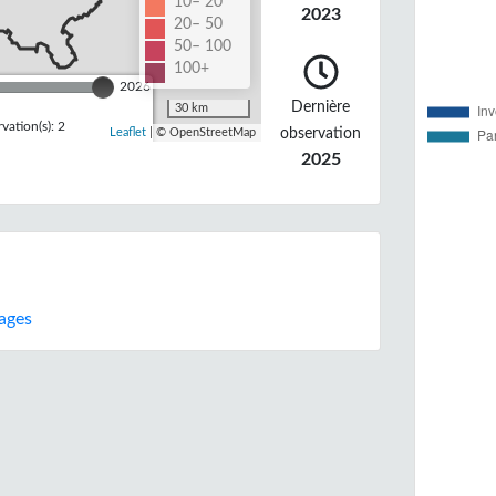
10– 20
2023
20– 50
50– 100
100+
2026
Dernière
30 km
ation(s): 2
observation
Leaflet
| © OpenStreetMap
2025
lages