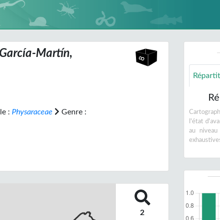
.García-Martín,
Réparti
Ré
le :
Physaraceae
Genre :
Cartographi
l'état d'a
au niveau
exhaustive
2