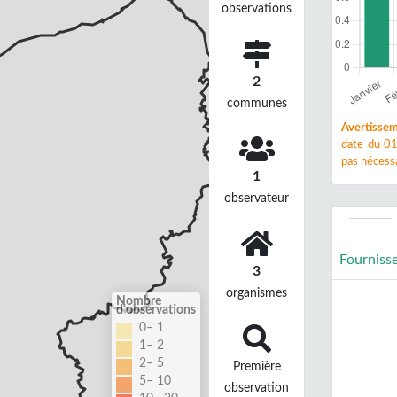
observations
2
communes
Avertissem
date du 01
pas nécessa
1
observateur
Fourniss
3
organismes
Nombre
d'observations
0– 1
1– 2
2– 5
Première
5– 10
observation