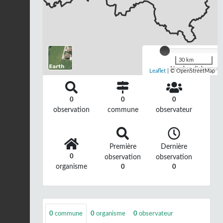
30 km
Nombre d'observatio
Leaflet
| © OpenStreetMap
0
0
0
observation
commune
observateur
Première
Dernière
0
observation
observation
organisme
0
0
0
commune
0
organisme
0
observateur