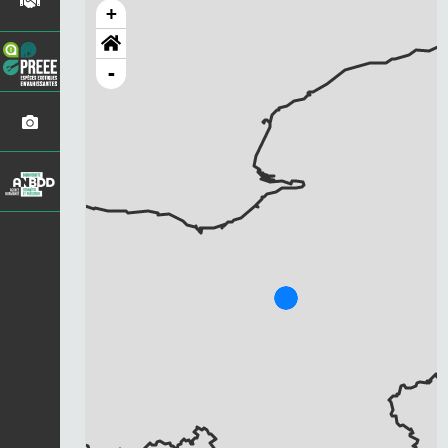
+
-
Chargement...