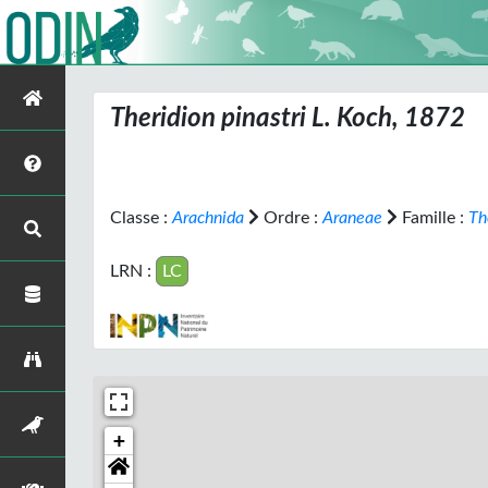
Theridion pinastri
L. Koch, 1872
Classe :
Arachnida
Ordre :
Araneae
Famille :
Th
LRN :
LC
+