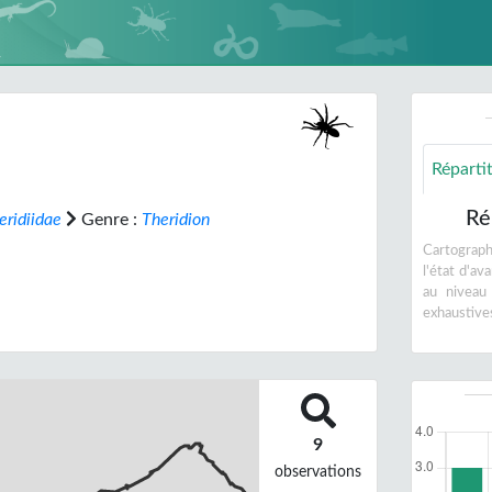
Réparti
Ré
eridiidae
Genre :
Theridion
Cartographi
l'état d'a
au niveau
exhaustive
9
observations