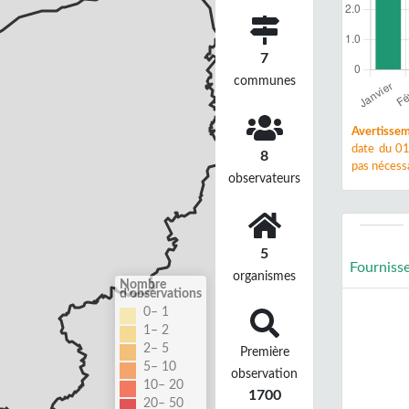
7
communes
Avertissem
date du 01
8
pas nécessa
observateurs
5
Fourniss
organismes
Nombre
d'observations
0– 1
1– 2
2– 5
Première
5– 10
observation
10– 20
1700
20– 50