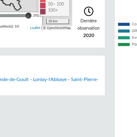
50– 100
100+
2026
Dernière
30 km
ation(s): 10
observation
Leaflet
| © OpenStreetMap
2020
ande-de-Goult
-
Lonlay-l'Abbaye
-
Saint-Pierre-