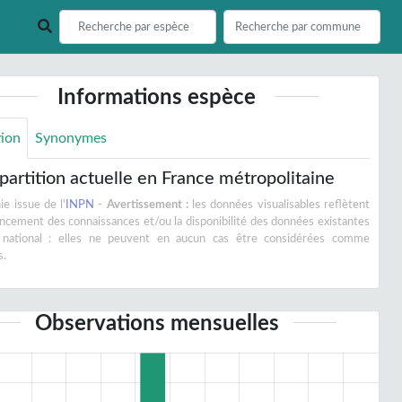
Informations espèce
tion
Synonymes
partition actuelle en France métropolitaine
e issue de l'
INPN
-
Avertissement :
les données visualisables reflètent
vancement des connaissances et/ou la disponibilité des données existantes
 national : elles ne peuvent en aucun cas être considérées comme
s.
Observations mensuelles