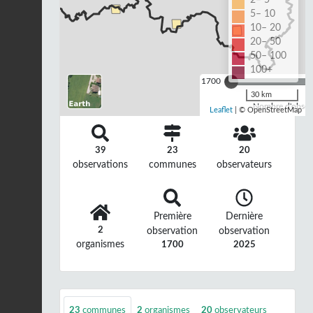
5– 10
10– 20
20– 50
50– 100
100+
1700
30 km
Nombre d'observ
Leaflet
| © OpenStreetMap
39
23
20
observations
communes
observateurs
Première
Dernière
2
observation
observation
organismes
1700
2025
23
communes
2
organismes
20
observateurs