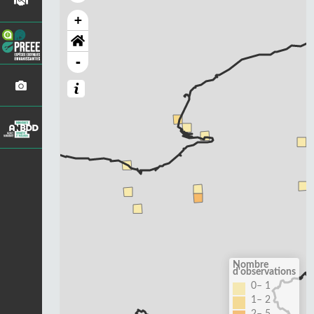
+
-
Nombre
d'observations
0– 1
1– 2
2– 5