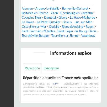
Alençon
-
Arques-la-Bataille
-
Barneville-Carteret
-
Belforêt-en-Perche
-
Caen
-
Cherbourg-en-Cotentin
-
Coquainvilliers
-
Darnétal
-
Gisors
-
La Haye-Malherbe
-
Le Havre
-
Le Petit-Quevilly
-
Lisieux
-
Luc-sur-Mer
-
Octeville-sur-Mer
-
Oudalle
-
Rives d'Andaine
-
Rouen
-
Saint-Germain-d'Étables
-
Saint-Léger-du-Bourg-Denis
-
Teurthéville-Bocage
-
Tourville-sur-Sienne
-
Valambray
Informations espèce
Répartition
Synonymes
Répartition actuelle en France métropolitaine
Cartographie issue de l'
INPN
-
Avertissement :
les données
visualisables reflètent l'état d'avancement des connaissances et/ou la
disponibilité des données existantes au niveau national : elles ne
peuvent en aucun cas être considérées comme exhaustives.