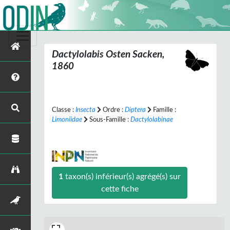
Dactylolabis
Osten Sacken,
1860
Classe :
Insecta
Ordre :
Diptera
Famille :
Limoniidae
Sous-Famille :
Dactylolabinae
1
taxon(s) inférieur(s) agrégé(s) sur
cette fiche