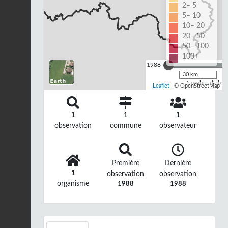
2– 5
5– 10
10– 20
20– 50
50– 100
100+
1988
30 km
Nombre d'observ
Leaflet
| © OpenStreetMap
1
1
1
observation
commune
observateur
Première
Dernière
1
observation
observation
organisme
1988
1988