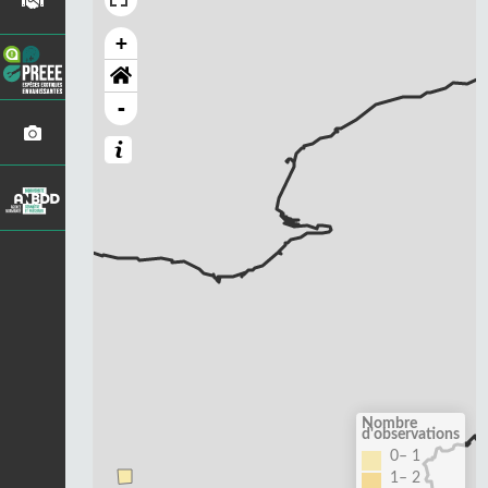
+
-
Nombre
d'observations
0– 1
1– 2