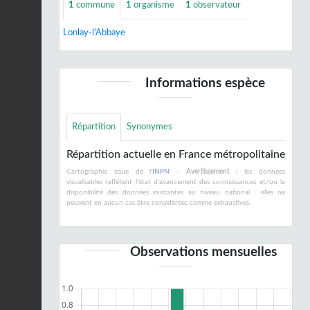
1
commune
1
organisme
1
observateur
Lonlay-l'Abbaye
Informations espèce
Répartition
Synonymes
Répartition actuelle en France métropolitaine
Cartographie issue de l'
INPN
-
Avertissement :
les données
visualisables reflètent l'état d'avancement des connaissances et/ou la
disponibilité des données existantes au niveau national : elles ne
peuvent en aucun cas être considérées comme exhaustives.
Observations mensuelles