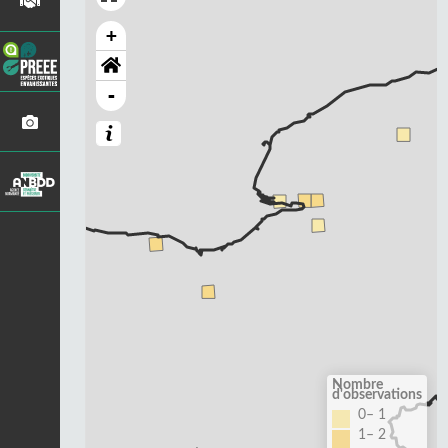
+
-
Nombre
d'observations
0– 1
1– 2