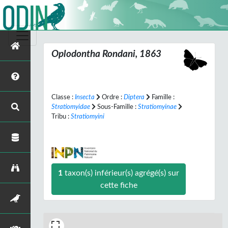
Oplodontha
Rondani, 1863
Classe :
Insecta
Ordre :
Diptera
Famille :
Stratiomyidae
Sous-Famille :
Stratiomyinae
Tribu :
Stratiomyini
1
taxon(s) inférieur(s) agrégé(s) sur
cette fiche