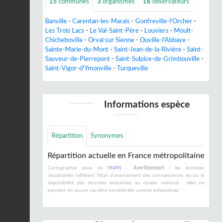
15
communes
3
organismes
16
observateurs
Banville
-
Carentan-les-Marais
-
Gonfreville-l'Orcher
-
Les Trois Lacs
-
Le Val-Saint-Père
-
Louviers
-
Moult-
Chicheboville
-
Orval sur Sienne
-
Ouville-l'Abbaye
-
Sainte-Marie-du-Mont
-
Saint-Jean-de-la-Rivière
-
Saint-
Sauveur-de-Pierrepont
-
Saint-Sulpice-de-Grimbouville
-
Saint-Vigor-d'Ymonville
-
Turqueville
Informations espèce
Répartition
Synonymes
Répartition actuelle en France métropolitaine
Cartographie issue de l'
INPN
-
Avertissement :
les données
visualisables reflètent l'état d'avancement des connaissances et/ou la
disponibilité des données existantes au niveau national : elles ne
peuvent en aucun cas être considérées comme exhaustives.