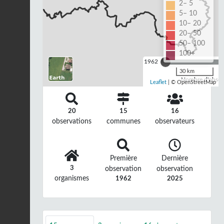
2– 5
5– 10
10– 20
20– 50
50– 100
100+
1962
30 km
Nombre d'observ
Leaflet
| © OpenStreetMap
20
15
16
observations
communes
observateurs
Première
Dernière
3
observation
observation
organismes
1962
2025