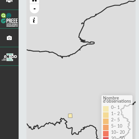
-
Nombre
d'observations
0– 1
1– 2
2– 5
5– 10
10– 20
20– 50