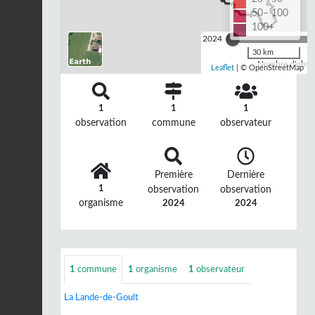
50– 100
100+
2024
30 km
Nombre d'observ
Leaflet
| © OpenStreetMap
1
1
1
observation
commune
observateur
Première
Dernière
1
observation
observation
organisme
2024
2024
1
commune
1
organisme
1
observateur
La Lande-de-Goult