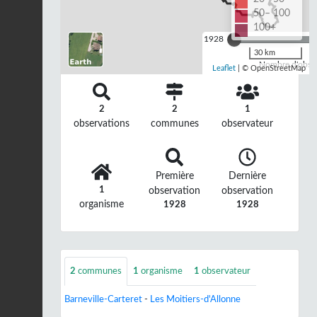
50– 100
100+
1928
30 km
Nombre d'observ
Leaflet
| © OpenStreetMap
2
2
1
observations
communes
observateur
Première
Dernière
1
observation
observation
organisme
1928
1928
2
communes
1
organisme
1
observateur
Barneville-Carteret
-
Les Moitiers-d'Allonne