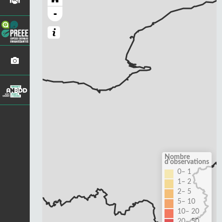
-
Nombre
d'observations
0– 1
1– 2
2– 5
5– 10
10– 20
20– 50