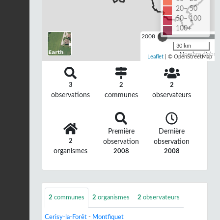
20– 50
50– 100
100+
2008
30 km
Nombre d'observ
Leaflet
| © OpenStreetMap
3
2
2
observations
communes
observateurs
Première
Dernière
2
observation
observation
organismes
2008
2008
2
communes
2
organismes
2
observateurs
Cerisy-la-Forêt
-
Montfiquet