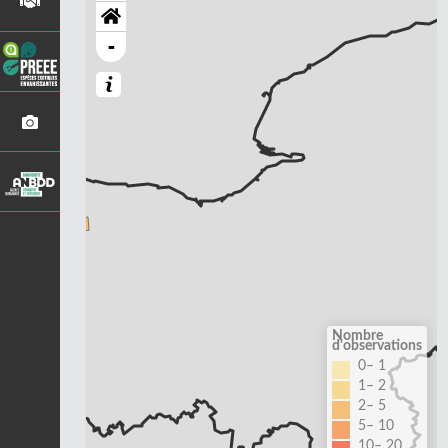
-
Nombre
d'observations
0– 1
1– 2
2– 5
5– 10
10– 20