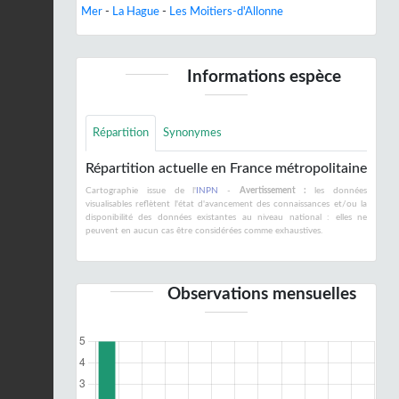
Mer
-
La Hague
-
Les Moitiers-d'Allonne
Informations espèce
Répartition
Synonymes
Répartition actuelle en France métropolitaine
Cartographie issue de l'
INPN
-
Avertissement :
les données
visualisables reflètent l'état d'avancement des connaissances et/ou la
disponibilité des données existantes au niveau national : elles ne
peuvent en aucun cas être considérées comme exhaustives.
Observations mensuelles