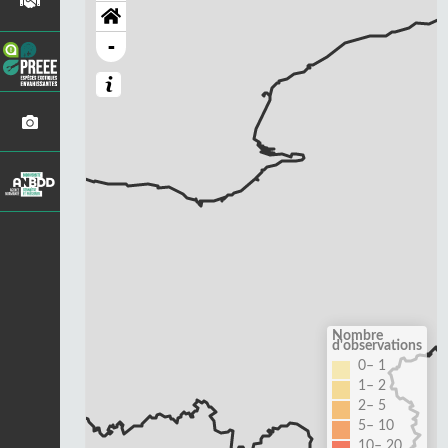
-
Nombre
d'observations
0– 1
1– 2
2– 5
5– 10
10– 20