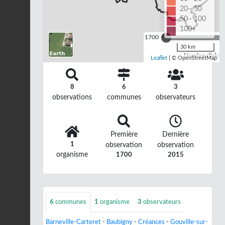
20– 50
50– 100
100+
1700
30 km
Nombre d'observ
Leaflet
| © OpenStreetMap
8
6
3
observations
communes
observateurs
Première
Dernière
1
observation
observation
organisme
1700
2015
6
communes
1
organisme
3
observateurs
Barneville-Carteret
-
Baubigny
-
Créances
-
Gouville-sur-