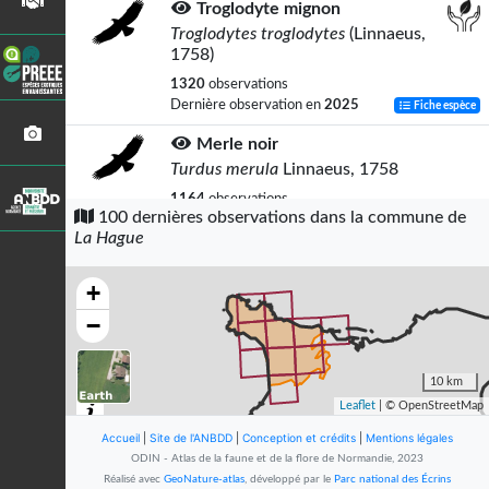
Troglodyte mignon
Troglodytes troglodytes
(Linnaeus,
1758)
1320
observations
Dernière observation en
2025
Fiche espèce
Merle noir
Turdus merula
Linnaeus, 1758
1164
observations
100 dernières observations dans la commune de
Dernière observation en
2026
Fiche espèce
La Hague
Rougegorge familier
Erithacus rubecula
(Linnaeus, 1758)
+
1060
observations
−
Dernière observation en
2025
Fiche espèce
Tarier pâtre
10 km
Saxicola rubicola
(Linnaeus, 1766)
Leaflet
| © OpenStreetMap
1035
observations
Accueil
|
Site de l'ANBDD
|
Conception et crédits
|
Mentions légales
Dernière observation en
2025
Fiche espèce
ODIN - Atlas de la faune et de la flore de Normandie, 2023
Réalisé avec
GeoNature-atlas
, développé par le
Parc national des Écrins
Bouscarle de Cetti