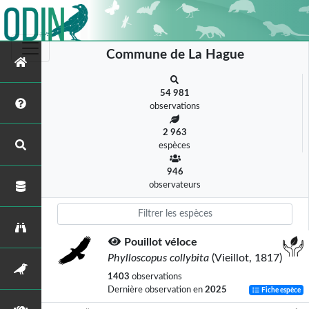
Commune de La Hague
54 981
observations
2 963
espèces
946
observateurs
Pouillot véloce
Phylloscopus collybita
(Vieillot, 1817)
1403
observations
Dernière observation en
2025
Fiche espèce