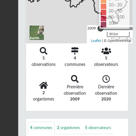
10– 20
20– 50
50– 100
100+
2009
30 km
Nombre d'observ
Leaflet
| © OpenStreetMap
5
4
5
observations
communes
observateurs
Première
Dernière
2
observation
observation
organismes
2009
2020
4
communes
2
organismes
5
observateurs