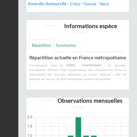
Anneville-Ambourville
-
Crocy
-
Gouvix
-
Sassy
Informations espèce
Répartition
Synonymes
Répartition actuelle en France métropolitaine
Cartographie issue de l'
INPN
-
Avertissement :
les données
visualisables reflètent l'état d'avancement des connaissances et/ou la
disponibilité des données existantes au niveau national : elles ne
peuvent en aucun cas être considérées comme exhaustives.
Observations mensuelles