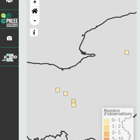
+
-
Nombre
d'observations
0– 1
1– 2
2– 5
5– 10