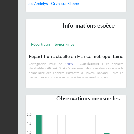
Les Andelys
-
Orval sur Sienne
Informations espèce
Répartition
Synonymes
Répartition actuelle en France métropolitaine
Cartographie issue de l'
INPN
-
Avertissement :
les données
visualisables reflètent l'état d'avancement des connaissances et/ou la
disponibilité des données existantes au niveau national : elles ne
peuvent en aucun cas être considérées comme exhaustives.
Observations mensuelles