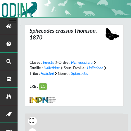
Sphecodes crassus
Thomson,
1870
Classe :
Insecta
Ordre :
Hymenoptera
Famille :
Halictidae
Sous-Famille :
Halictinae
Tribu :
Halictini
Genre :
Sphecodes
LRE :
LC