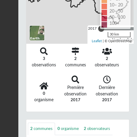
10– 20
20– 50
50– 100
100+
2017
30 km
Nombre d'observ
Leaflet
| © OpenStreetMap
3
2
2
observations
communes
observateurs
Première
Dernière
0
observation
observation
organisme
2017
2017
2
communes
0
organisme
2
observateurs