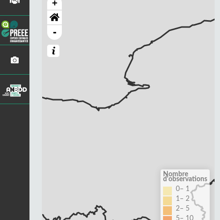
+
-
Nombre
d'observations
0– 1
1– 2
2– 5
5– 10