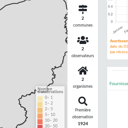
2
communes
Avertissem
date du 01
2
pas nécessa
observateurs
2
Fourniss
organismes
Nombre
d'observations
0– 1
1– 2
2– 5
Première
5– 10
observation
10– 20
1924
20– 50