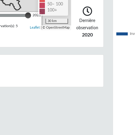
50– 100
100+
2026
Dernière
30 km
ation(s): 5
observation
Leaflet
| © OpenStreetMap
2020