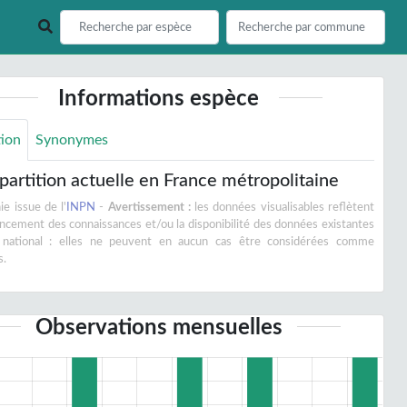
Informations espèce
tion
Synonymes
partition actuelle en France métropolitaine
e issue de l'
INPN
-
Avertissement :
les données visualisables reflètent
vancement des connaissances et/ou la disponibilité des données existantes
 national : elles ne peuvent en aucun cas être considérées comme
s.
Observations mensuelles