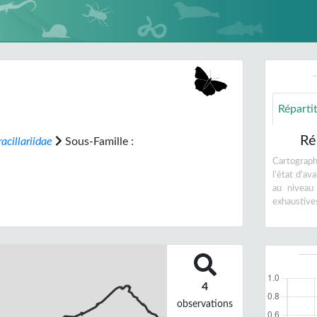
Réparti
Ré
acillariidae
Sous-Famille :
Cartographi
l'état d'a
au niveau
exhaustive
4
observations