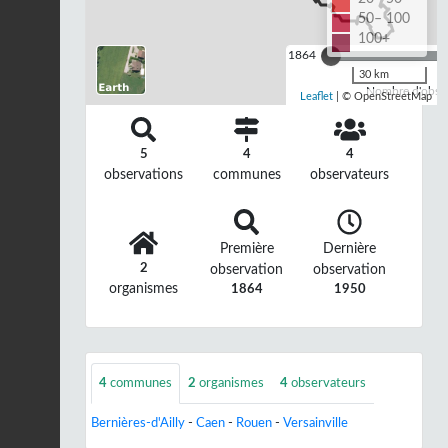
50– 100
100+
1864
30 km
Nombre d'observ
Leaflet
| © OpenStreetMap
5
4
4
observations
communes
observateurs
Première
Dernière
2
observation
observation
organismes
1864
1950
4
communes
2
organismes
4
observateurs
Bernières-d'Ailly
-
Caen
-
Rouen
-
Versainville