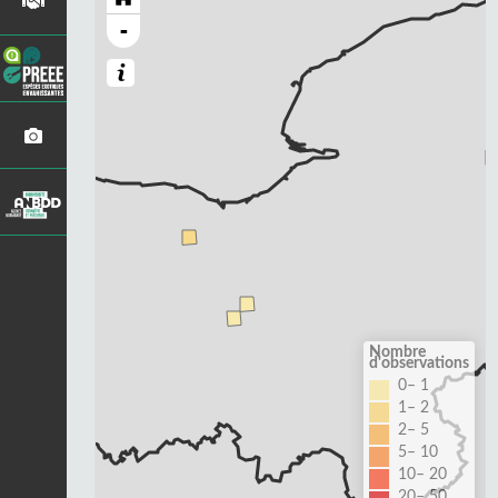
-
Nombre
d'observations
0– 1
1– 2
2– 5
5– 10
10– 20
20– 50