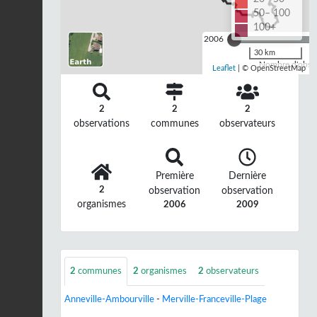
50– 100
100+
2006
30 km
Nombre d'observ
Leaflet
| © OpenStreetMap
2
2
2
observations
communes
observateurs
Première
Dernière
2
observation
observation
organismes
2006
2009
2
communes
2
organismes
2
observateurs
Anneville-Ambourville
-
Merville-Franceville-Plage