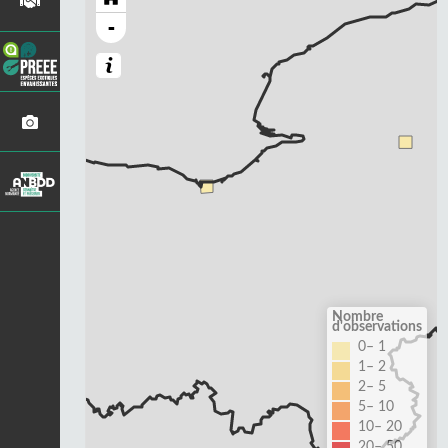
-
Nombre
d'observations
0– 1
1– 2
2– 5
5– 10
10– 20
20– 50