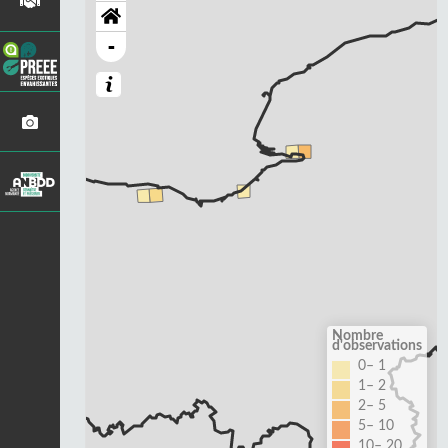
-
Nombre
d'observations
0– 1
1– 2
2– 5
5– 10
10– 20