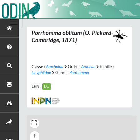
Porrhomma oblitum
(O. Pickard-
Cambridge, 1871)
Classe :
Arachnida
Ordre :
Araneae
Famille :
Linyphiidae
Genre :
Porrhomma
LRN :
LC
+