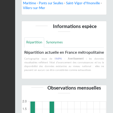
Maritime
-
Ponts sur Seulles
-
Saint-Vigor-d'Ymonville
-
Villers-sur-Mer
Informations espèce
Répartition
Synonymes
Répartition actuelle en France métropolitaine
Cartographie issue de l'
INPN
-
Avertissement :
les données
visualisables reflètent l'état d'avancement des connaissances et/ou la
disponibilité des données existantes au niveau national : elles ne
peuvent en aucun cas être considérées comme exhaustives.
Observations mensuelles