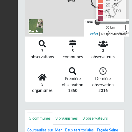
20– 50
50– 100
100+
1850
30 km
Nombre d'observ
Leaflet
| © OpenStreetMap
7
5
3
observations
communes
observateurs
Première
Dernière
3
observation
observation
organismes
1850
2016
5
communes
3
organismes
3
observateurs
Courseulles-sur-Mer
-
Eaux territoriales - Façade Seine-