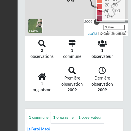
20– 50
50– 100
100+
2009
30 km
Nombre d'observ
Leaflet
| © OpenStreetMap
2
1
1
observations
commune
observateur
Première
Dernière
1
observation
observation
organisme
2009
2009
1
commune
1
organisme
1
observateur
La Ferté Macé