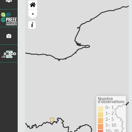
-
Nombre
d'observations
0– 1
1– 2
2– 5
5– 10
10– 20