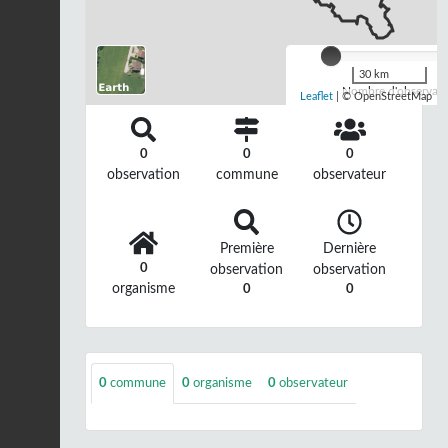
30 km
Nombre d'observatio
Leaflet
| © OpenStreetMap
0
0
0
observation
commune
observateur
Première
Dernière
0
observation
observation
organisme
0
0
0
commune
0
organisme
0
observateur