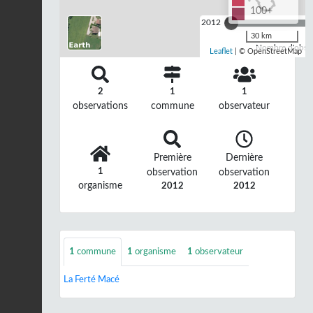
100+
2012
30 km
Nombre d'observ
Leaflet
| © OpenStreetMap
2
1
1
observations
commune
observateur
Première
Dernière
1
observation
observation
organisme
2012
2012
1
commune
1
organisme
1
observateur
La Ferté Macé