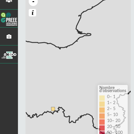
-
Nombre
d'observations
0– 1
1– 2
2– 5
5– 10
10– 20
20– 50
50– 100