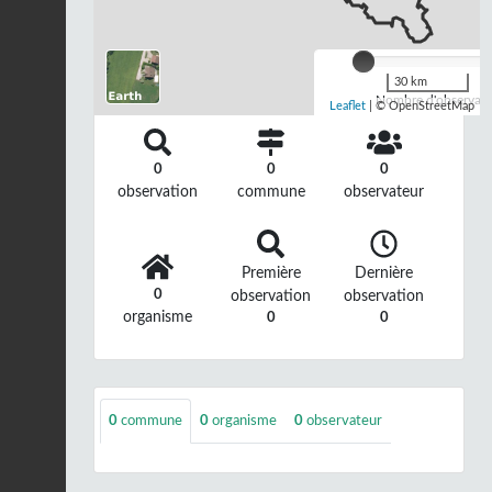
30 km
Nombre d'observatio
Leaflet
| © OpenStreetMap
0
0
0
observation
commune
observateur
Première
Dernière
0
observation
observation
organisme
0
0
0
commune
0
organisme
0
observateur