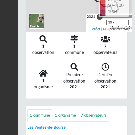
50– 100
100+
2021
30 km
Nombre d'observ
Leaflet
| © OpenStreetMap
1
1
7
observation
commune
observateurs
Première
Dernière
1
observation
observation
organisme
2021
2021
1
commune
1
organisme
7
observateurs
Les Ventes-de-Bourse