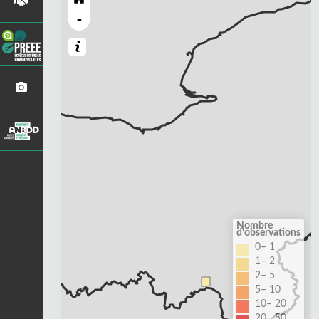
-
Nombre
d'observations
0– 1
1– 2
2– 5
5– 10
10– 20
20– 50