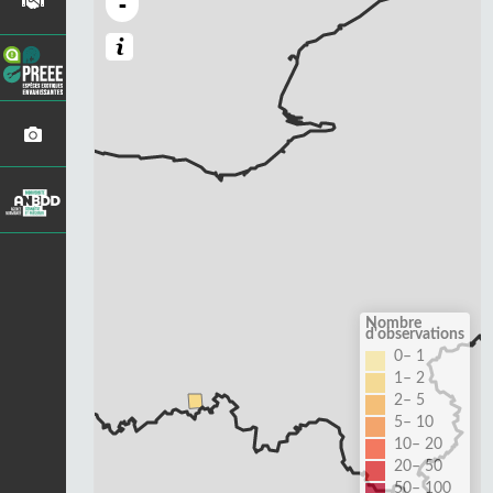
-
Nombre
d'observations
0– 1
1– 2
2– 5
5– 10
10– 20
20– 50
50– 100