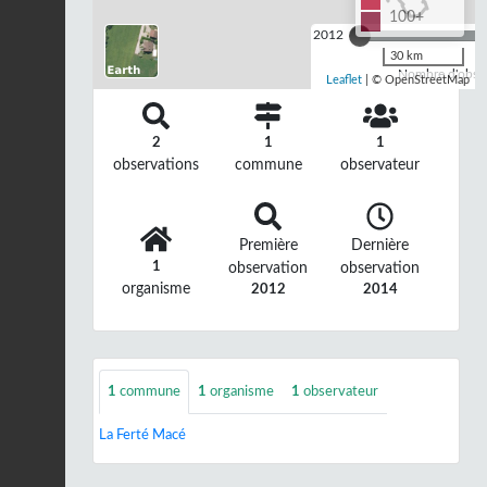
100+
2012
30 km
Nombre d'observ
Leaflet
| © OpenStreetMap
2
1
1
observations
commune
observateur
Première
Dernière
1
observation
observation
organisme
2012
2014
1
commune
1
organisme
1
observateur
La Ferté Macé