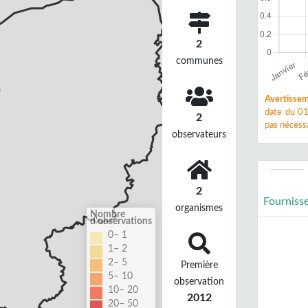
2
communes
Avertissem
date du 01
2
pas nécessa
observateurs
2
Fourniss
organismes
Nombre
d'observations
0– 1
1– 2
2– 5
Première
5– 10
observation
10– 20
2012
20– 50