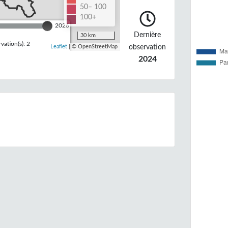
50– 100
100+
2026
Dernière
30 km
ation(s): 2
observation
Leaflet
| © OpenStreetMap
2024