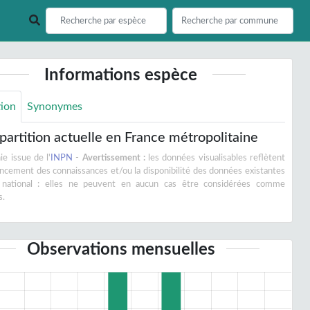
Informations espèce
tion
Synonymes
partition actuelle en France métropolitaine
e issue de l'
INPN
-
Avertissement :
les données visualisables reflètent
vancement des connaissances et/ou la disponibilité des données existantes
 national : elles ne peuvent en aucun cas être considérées comme
s.
Observations mensuelles