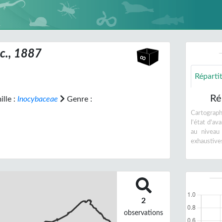
cc., 1887
Réparti
Ré
lle :
Inocybaceae
Genre :
Cartographi
l'état d'a
au niveau
exhaustive
2
observations