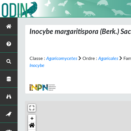
Inocybe margaritispora
(Berk.) Sa
Classe :
Agaricomycetes
Ordre :
Agaricales
Fami
Inocybe
+