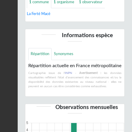
1
commune
1
organisme
1
observateur
La Ferté Macé
Informations espèce
Répartition
Synonymes
Répartition actuelle en France métropolitaine
Cartographie issue de l'
INPN
-
Avertissement :
les données
visualisables reflètent l'état d'avancement des connaissances et/ou la
disponibilité des données existantes au niveau national : elles ne
peuvent en aucun cas être considérées comme exhaustives.
Observations mensuelles