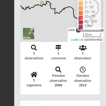
2– 5
5– 10
10– 20
20– 50
50– 100
100+
2008
30 km
Nombre d'observ
Leaflet
| © OpenStreetMap
5
1
1
observations
commune
observateur
Première
Dernière
1
observation
observation
organisme
2008
2012