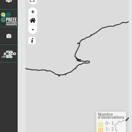
+
-
Nombre
d'observations
0– 1
1– 2