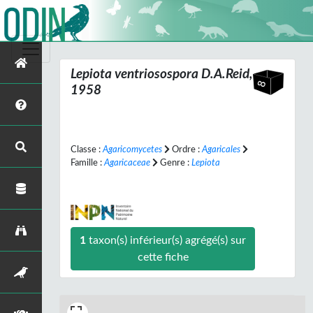
Lepiota ventriosospora
D.A.Reid,
1958
Classe :
Agaricomycetes
Ordre :
Agaricales
Famille :
Agaricaceae
Genre :
Lepiota
1
taxon(s) inférieur(s) agrégé(s) sur
cette fiche