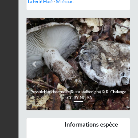
La Ferté Macé
-
Sébécourt
Previous
Next
Russuleblancheetnoire(Russulaalbonigra) © R. Chalange
- CC BY-NC-SA
Informations espèce