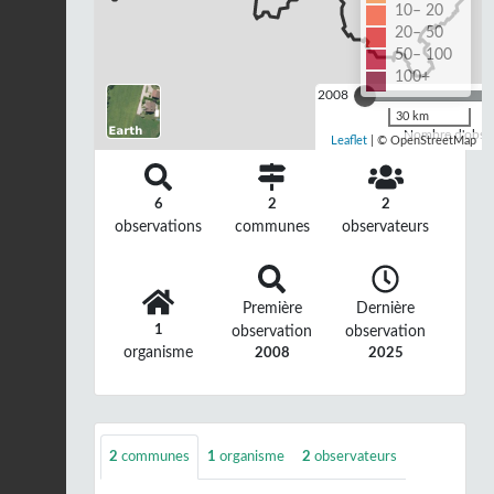
10– 20
20– 50
50– 100
100+
2008
30 km
Nombre d'observ
Leaflet
| © OpenStreetMap
6
2
2
observations
communes
observateurs
Première
Dernière
1
observation
observation
organisme
2008
2025
2
communes
1
organisme
2
observateurs