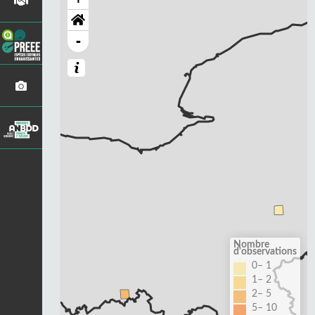
-
Nombre
d'observations
0– 1
1– 2
2– 5
5– 10