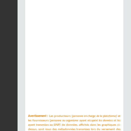
Avertissement :
Les producteurs
(personne en charge de la plateforme)
et
les fournisseurs
(personne ou organisme ayant récupéré les données et les
ayant transmises au SINP)
de données, affichés dans les graphiques ci-
dessus, sont issus des métadonnées transmises lors du versement des