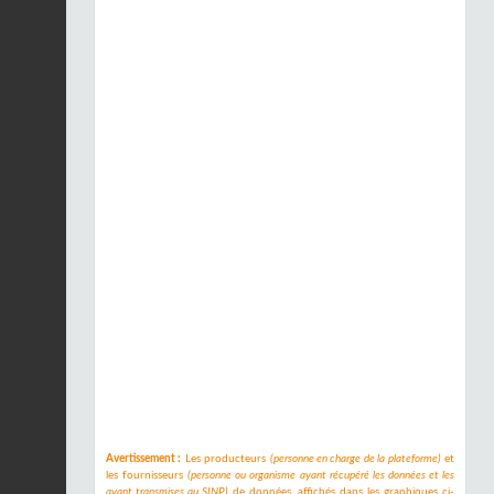
Avertissement :
Les producteurs
(personne en charge de la plateforme)
et
les fournisseurs
(personne ou organisme ayant récupéré les données et les
ayant transmises au SINP)
de données, affichés dans les graphiques ci-