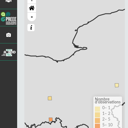
-
Nombre
d'observations
0– 1
1– 2
2– 5
5– 10