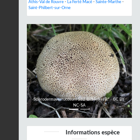
Athis-Val de Rouvre
-
La Ferté Macé
-
Sainte-Marthe
-
Saint-Philbert-sur-Orne
Previous
Next
Sclerodermaverrucosum 582 © "Heikel B." - CC BY-
NC-SA
Informations espèce