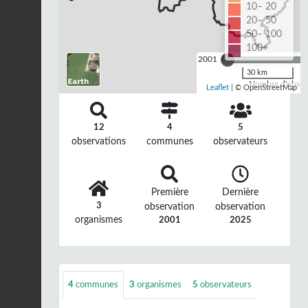
10– 20
20– 50
50– 100
100+
2001
30 km
Nombre d'observ
Leaflet
| © OpenStreetMap
12
4
5
observations
communes
observateurs
Première
Dernière
3
observation
observation
organismes
2001
2025
4
communes
3
organismes
5
observateurs