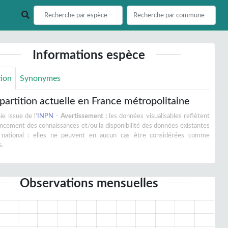
Informations espèce
tion
Synonymes
partition actuelle en France métropolitaine
e issue de l'
INPN
-
Avertissement :
les données visualisables reflètent
vancement des connaissances et/ou la disponibilité des données existantes
 national : elles ne peuvent en aucun cas être considérées comme
s.
Observations mensuelles