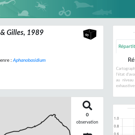
& Gilles, 1989
Réparti
Ré
enre :
Aphanobasidium
Cartographi
l'état d'a
au niveau
exhaustive
0
observation