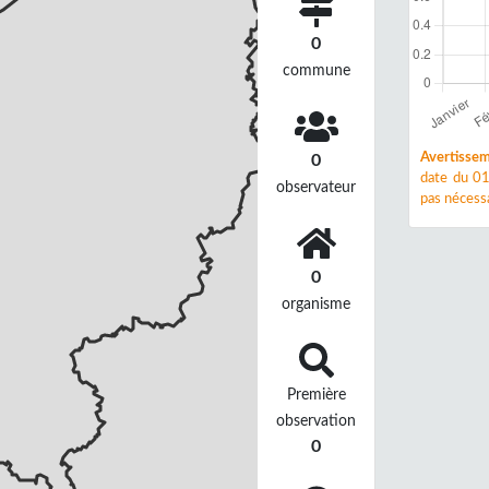
0
commune
Avertissem
0
date du 01
observateur
pas nécessa
0
organisme
Première
observation
0