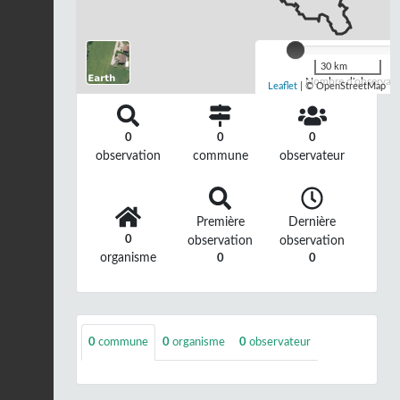
30 km
Nombre d'observatio
Leaflet
| © OpenStreetMap
0
0
0
observation
commune
observateur
Première
Dernière
0
observation
observation
organisme
0
0
0
commune
0
organisme
0
observateur