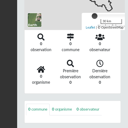
30 km
Nombre d'observatio
Leaflet
| © OpenStreetMap
0
0
0
observation
commune
observateur
Première
Dernière
0
observation
observation
organisme
0
0
0
commune
0
organisme
0
observateur