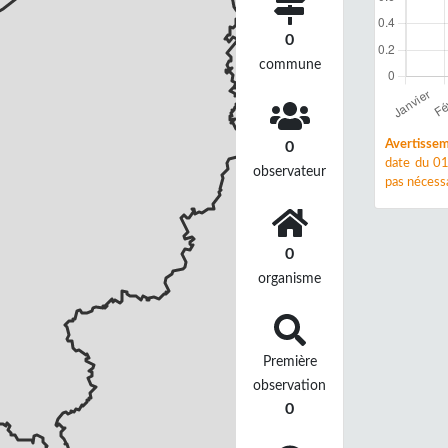
0
commune
Avertissem
0
date du 01
observateur
pas nécessa
0
organisme
Première
observation
0