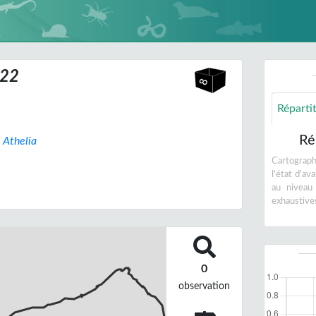
822
Réparti
Ré
:
Athelia
Cartographi
l'état d'a
au niveau
exhaustive
0
observation