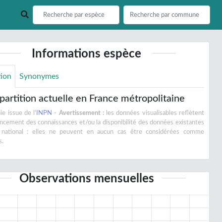
Informations espèce
tion
Synonymes
partition actuelle en France métropolitaine
e issue de l'
INPN
-
Avertissement :
les données visualisables reflètent
vancement des connaissances et/ou la disponibilité des données existantes
 national : elles ne peuvent en aucun cas être considérées comme
s.
Observations mensuelles