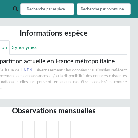
Informations espèce
tion
Synonymes
partition actuelle en France métropolitaine
e issue de l'
INPN
-
Avertissement :
les données visualisables reflètent
vancement des connaissances et/ou la disponibilité des données existantes
 national : elles ne peuvent en aucun cas être considérées comme
s.
Observations mensuelles