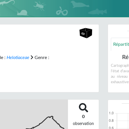
Réparti
Ré
le :
Helotiaceae
Genre :
Cartographi
l'état d'a
au niveau
exhaustive
0
observation