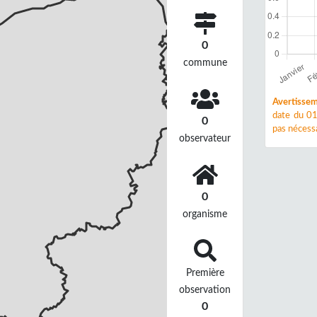
0
commune
Avertissem
date du 01
0
pas nécessa
observateur
0
organisme
Première
observation
0