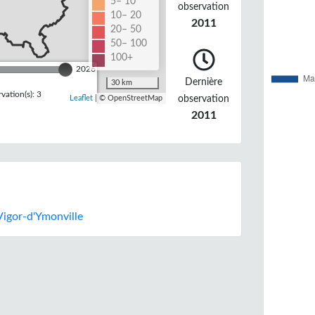
5– 10
observation
10– 20
2011
20– 50
50– 100
100+
2026
Dernière
30 km
ation(s): 3
observation
Leaflet
| © OpenStreetMap
2011
Vigor-d'Ymonville