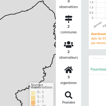
3
observations
2
communes
Avertissem
date du 01
pas nécessa
2
observateurs
Fourniss
3
organismes
Nombre
d'observations
0– 1
1– 2
2– 5
Première