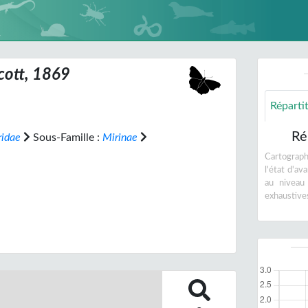
cott, 1869
Réparti
Ré
ridae
Sous-Famille :
Mirinae
Cartographi
l'état d'a
au niveau
exhaustive