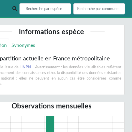
Informations espèce
tion
Synonymes
partition actuelle en France métropolitaine
e issue de l'
INPN
-
Avertissement :
les données visualisables reflètent
vancement des connaissances et/ou la disponibilité des données existantes
 national : elles ne peuvent en aucun cas être considérées comme
s.
Observations mensuelles