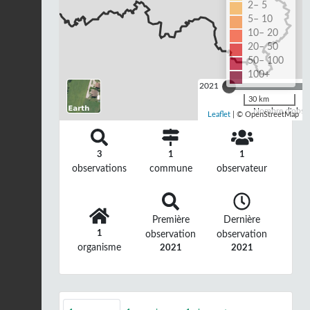
2– 5
5– 10
10– 20
20– 50
50– 100
100+
2021
30 km
Nombre d'observ
Leaflet
| © OpenStreetMap
3
1
1
observations
commune
observateur
Première
Dernière
1
observation
observation
organisme
2021
2021