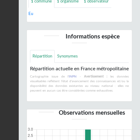
1
commune
1
organisme
1
observateur
Eu
Informations espèce
Répartition
Synonymes
Répartition actuelle en France métropolitaine
Cartographie issue de l'
INPN
-
Avertissement :
les données
visualisables reflètent l'état d'avancement des connaissances et/ou la
disponibilité des données existantes au niveau national : elles ne
peuvent en aucun cas être considérées comme exhaustives.
Observations mensuelles