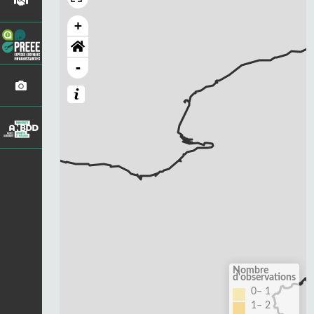
+
-
Nombre
d'observations
0– 1
1– 2