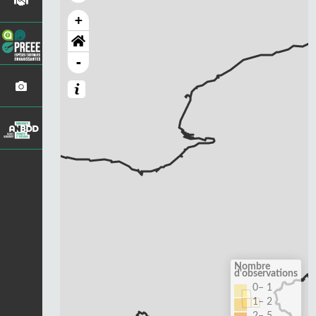
+
-
Nombre
d'observations
0– 1
1– 2
2– 5