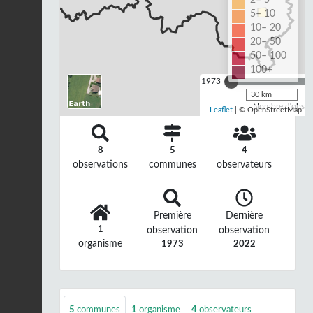
5– 10
10– 20
20– 50
50– 100
100+
1973
30 km
Nombre d'observ
Leaflet
| © OpenStreetMap
8
5
4
observations
communes
observateurs
Première
Dernière
1
observation
observation
organisme
1973
2022
5
communes
1
organisme
4
observateurs