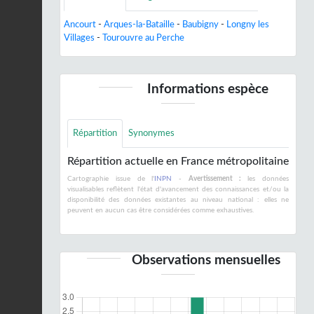
Ancourt
-
Arques-la-Bataille
-
Baubigny
-
Longny les
Villages
-
Tourouvre au Perche
Informations espèce
Répartition
Synonymes
Répartition actuelle en France métropolitaine
Cartographie issue de l'
INPN
-
Avertissement :
les données
visualisables reflètent l'état d'avancement des connaissances et/ou la
disponibilité des données existantes au niveau national : elles ne
peuvent en aucun cas être considérées comme exhaustives.
Observations mensuelles