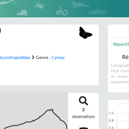
)
Réparti
Ré
lycentropodidae
Genre :
Cyrnus
Cartographi
l'état d'a
au niveau
exhaustive
2
observations