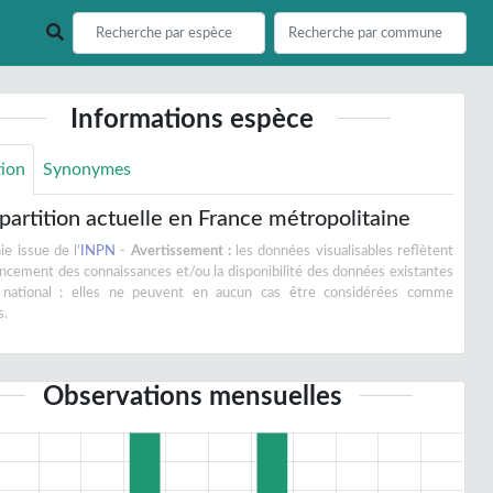
Informations espèce
tion
Synonymes
partition actuelle en France métropolitaine
e issue de l'
INPN
-
Avertissement :
les données visualisables reflètent
vancement des connaissances et/ou la disponibilité des données existantes
 national : elles ne peuvent en aucun cas être considérées comme
s.
Observations mensuelles