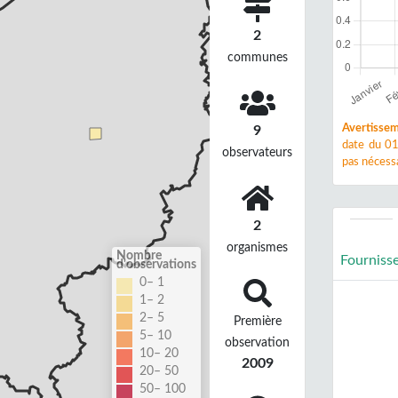
2
communes
Avertissem
9
date du 01
observateurs
pas nécessa
2
organismes
Nombre
Fourniss
d'observations
0– 1
1– 2
2– 5
Première
5– 10
observation
10– 20
2009
20– 50
50– 100