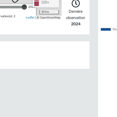
100+
2026
Dernière
30 km
ation(s): 2
observation
Leaflet
| © OpenStreetMap
2024