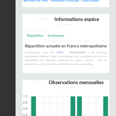
Berville-sur-Mer
-
Fatouville-Grestain
-
Ouistreham
Informations espèce
Répartition
Synonymes
Répartition actuelle en France métropolitaine
Cartographie issue de l'
INPN
-
Avertissement :
les données
visualisables reflètent l'état d'avancement des connaissances et/ou la
disponibilité des données existantes au niveau national : elles ne
peuvent en aucun cas être considérées comme exhaustives.
Observations mensuelles