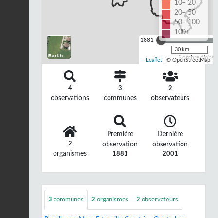
10– 20
20– 50
50– 100
100+
1881
30 km
Nombre d'observ
Leaflet
| © OpenStreetMap
4
3
2
observations
communes
observateurs
Première
Dernière
2
observation
observation
organismes
1881
2001
3
communes
2
organismes
2
observateurs