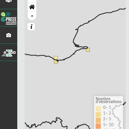
-
Nombre
d'observations
0– 1
1– 2
2– 5
5– 10