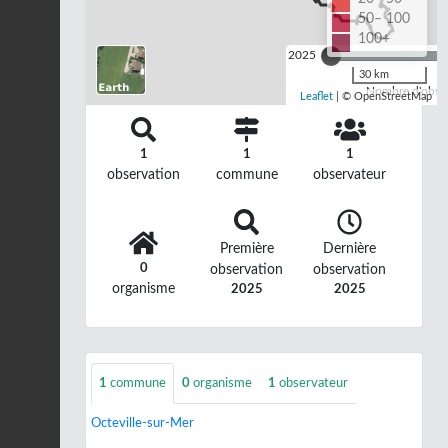
50– 100
100+
2025
30 km
Nombre d'observ
Leaflet
| © OpenStreetMap
1
1
1
observation
commune
observateur
Première
Dernière
0
observation
observation
organisme
2025
2025
1
commune
0
organisme
1
observateur
Octeville-sur-Mer