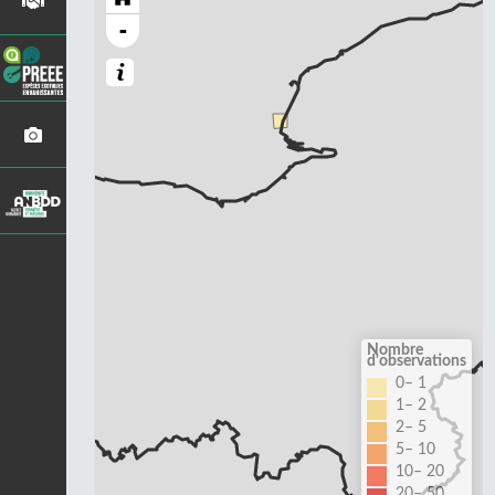
-
Nombre
d'observations
0– 1
1– 2
2– 5
5– 10
10– 20
20– 50