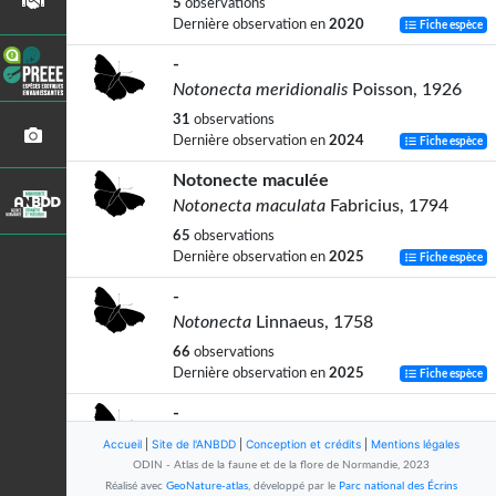
5
observations
Dernière observation en
2020
Fiche espèce
-
Notonecta meridionalis
Poisson, 1926
31
observations
Dernière observation en
2024
Fiche espèce
Notonecte maculée
Notonecta maculata
Fabricius, 1794
65
observations
Dernière observation en
2025
Fiche espèce
-
Notonecta
Linnaeus, 1758
66
observations
Dernière observation en
2025
Fiche espèce
-
Notonecta obliqua
Gallèn
in
Thunberg,
Accueil
|
Site de l'ANBDD
|
Conception et crédits
|
Mentions légales
1787
ODIN - Atlas de la faune et de la flore de Normandie, 2023
Réalisé avec
GeoNature-atlas
, développé par le
Parc national des Écrins
81
observations