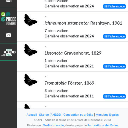
4
observations
Dernière observation en
2024
Fiche espèce
-
Ichneumon stramentor
Rasnitsyn, 1981
7
observations
Dernière observation en
2024
Fiche espèce
-
Lissonota
Gravenhorst, 1829
1
observation
Dernière observation en
2021
Fiche espèce
-
Tromatobia
Förster, 1869
3
observations
Dernière observation en
2011
Fiche espèce
-
Phytodietus arcuatorius
(Thunberg,
Accueil
|
Site de l'ANBDD
|
Conception et crédits
|
Mentions légales
1824)
ODIN - Atlas de la faune et de la flore de Normandie, 2023
Réalisé avec
GeoNature-atlas
, développé par le
Parc national des Écrins
2
observations