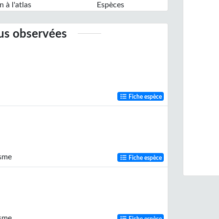
n à l'atlas
Espèces
lus observées
Fiche espèce
isme
Fiche espèce
isme
Fiche espèce