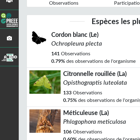
Observations
Participatio
Espèces les p
Cordon blanc (Le)
Ochropleura plecta
141
Observations
0.79%
des observations de l'organisme
Citronnelle rouillée (La)
Opisthograptis luteolata
133
Observations
0.75%
des observations de l'organ
Méticuleuse (La)
Phlogophora meticulosa
106
Observations
0.60%
des observations de l'organ