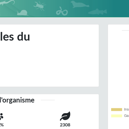
les du
l'organisme
4%
2308