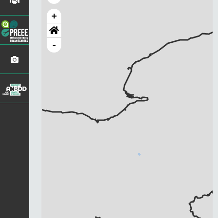
+
-
Chargement...