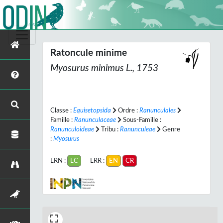
Ratoncule minime
Myosurus minimus
L., 1753
Classe :
Equisetopsida
Ordre :
Ranunculales
Famille :
Ranunculaceae
Sous-Famille :
Ranunculoideae
Tribu :
Ranunculeae
Genre
:
Myosurus
LRN :
LC
LRR :
EN
CR