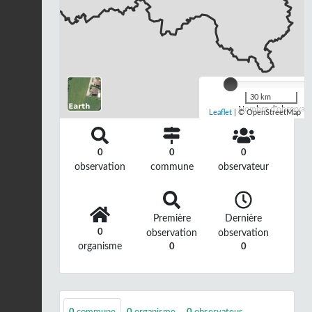
30 km
Nombre d'observatio
Leaflet
| © OpenStreetMap
0
0
0
observation
commune
observateur
Première
Dernière
0
observation
observation
organisme
0
0
0
commune
0
organisme
0
observateur