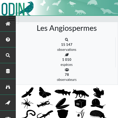
s
Les Angiospermes
15 147
observations
1 010
espèces
78
observateurs