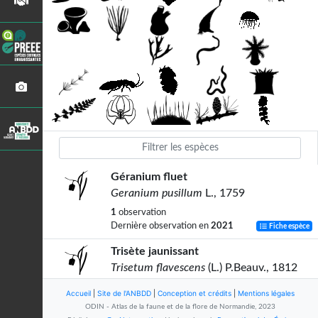
Géranium fluet
Geranium pusillum
L., 1759
1
observation
Dernière observation en
2021
Fiche espèce
Trisète jaunissant
Trisetum flavescens
(L.) P.Beauv., 1812
5
observations
Accueil
|
Site de l'ANBDD
|
Conception et crédits
|
Mentions légales
Dernière observation en
2023
Fiche espèce
ODIN - Atlas de la faune et de la flore de Normandie, 2023