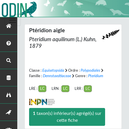
Ptéridion aigle
Pteridium aquilinum
(L.) Kuhn,
1879
Classe :
Equisetopsida
Ordre :
Polypodiales
Famille :
Dennstaedtiaceae
Genre :
Pteridium
LRE :
LC
LRN :
LC
LRR :
LC
1
taxon(s) inférieur(s) agrégé(s) sur
cette fiche