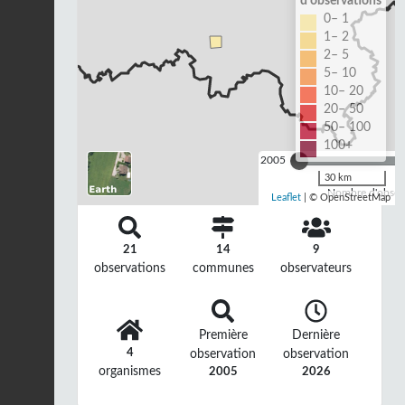
d'observations
0– 1
1– 2
2– 5
5– 10
10– 20
20– 50
50– 100
100+
2005
30 km
Nombre d'observ
Leaflet
| © OpenStreetMap
21
14
9
observations
communes
observateurs
Première
Dernière
4
observation
observation
organismes
2005
2026