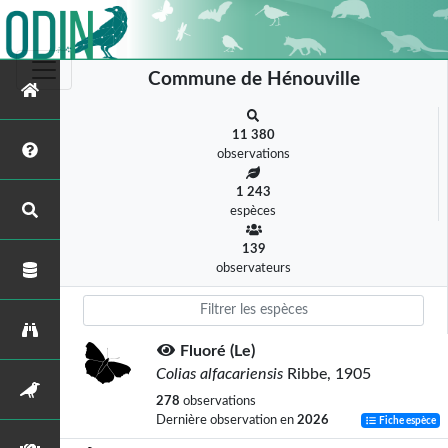
Commune de Hénouville
11 380
observations
1 243
espèces
139
observateurs
Fluoré (Le)
Colias alfacariensis
Ribbe, 1905
278
observations
Dernière observation en
2026
Fiche espèce