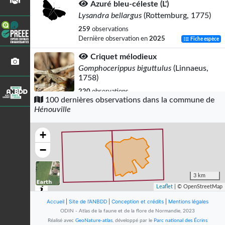
Azuré bleu-céleste (L')
Lysandra bellargus
(Rottemburg, 1775)
259
observations
Dernière observation en
2025
Fiche espèce
Criquet mélodieux
Gomphocerippus biguttulus
(Linnaeus,
1758)
220
observations
100 dernières observations dans la commune de
Dernière observation en
2025
Fiche espèce
Hénouville
Goéland brun
Larus fuscus
Linnaeus, 1758
+
219
observations
−
Dernière observation en
2023
Fiche espèce
Demi-Deuil (Le)
3 km
Melanargia galathea
(Linnaeus, 1758)
Leaflet
| © OpenStreetMap
192
observations
Accueil
|
Site de l'ANBDD
|
Conception et crédits
|
Mentions légales
Dernière observation en
2025
Fiche espèce
ODIN - Atlas de la faune et de la flore de Normandie, 2023
Réalisé avec
GeoNature-atlas
, développé par le
Parc national des Écrins
Petite Violette (La)