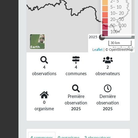
2– 5
5– 10
10– 20
20– 50
50– 100
100+
2025
30 km
Nombre d'observ
Leaflet
| © OpenStreetMap
4
4
2
observations
communes
observateurs
Première
Dernière
0
observation
observation
organisme
2025
2025
4
communes
0
organisme
2
observateurs