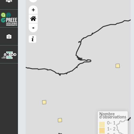
+
-
Nombre
d'observations
0– 1
1– 2