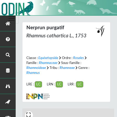
Nerprun purgatif
Rhamnus cathartica
L., 1753
Classe :
Equisetopsida
Ordre :
Rosales
Famille :
Rhamnaceae
Sous-Famille :
Rhamnoideae
Tribu :
Rhamneae
Genre :
Rhamnus
LRE :
LC
LRN :
LC
LRR :
LC