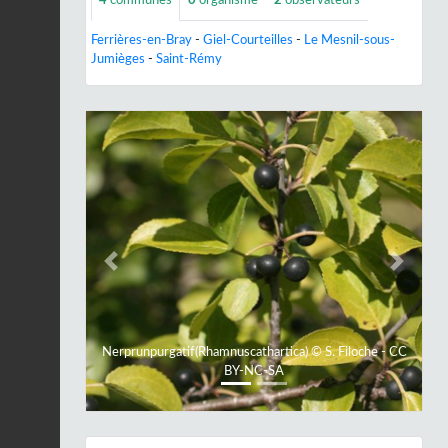
Ferrières-en-Bray
-
Giel-Courteilles
-
Le Mesnil-sous-
Jumièges
-
Saint-Rémy
Previous
Next
Nerprunpurgatif(Rhamnuscathartica) © S. Filoche - CC
BY-NC-SA