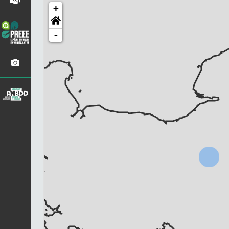
+
-
Chargement...