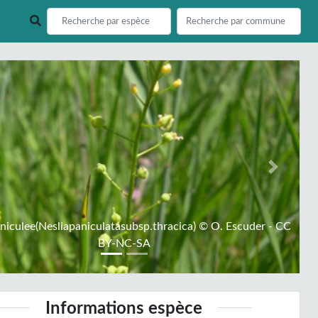
ious
Next
niculee(Nesliapaniculatasubsp.thracica) © O. Escuder - CC
BY-NC-SA
Informations espèce