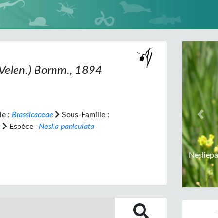
Velen.) Bornm., 1894
le :
Brassicaceae
Sous-Famille :
Prev
a
Espèce :
Neslia paniculata
Nesliepa