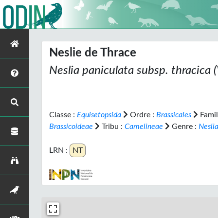
Neslie de Thrace
Neslia paniculata
subsp.
thracica
(
Classe :
Equisetopsida
Ordre :
Brassicales
Famil
Brassicoideae
Tribu :
Camelineae
Genre :
Nesli
LRN :
NT