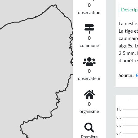
0
Descrip
observation
La neslie
La tige e
0
caulinair
commune
aiguës. L
2,5 mm. L
diamètre,
0
Source :
B
observateur
0
organisme
Première