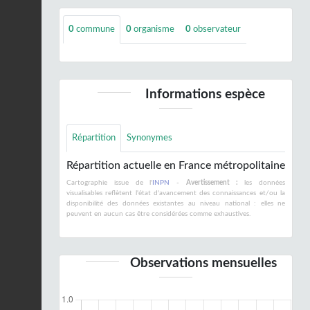
0
commune
0
organisme
0
observateur
Informations espèce
Répartition
Synonymes
Répartition actuelle en France métropolitaine
Cartographie issue de l'
INPN
-
Avertissement :
les données
visualisables reflètent l'état d'avancement des connaissances et/ou la
disponibilité des données existantes au niveau national : elles ne
peuvent en aucun cas être considérées comme exhaustives.
Observations mensuelles