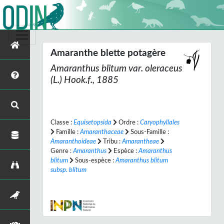
Amaranthe blette potagère
Amaranthus blitum
var.
oleraceus
(L.) Hook.f., 1885
Classe :
Equisetopsida
Ordre :
Caryophyllales
Famille :
Amaranthaceae
Sous-Famille :
Amaranthoideae
Tribu :
Amarantheae
Genre :
Amaranthus
Espèce :
Amaranthus
blitum
Sous-espèce :
Amaranthus blitum
subsp. blitum