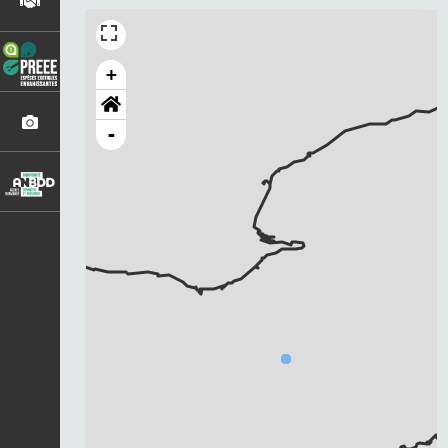
+
-
Chargement...