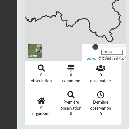
30 km
Nombre d'observatio
Leaflet
| © OpenStreetMap
0
0
0
observation
commune
observateur
Première
Dernière
0
observation
observation
organisme
0
0