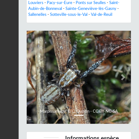
Louviers
-
Pacy-sur-Eure
-
Ponts sur Seulles
-
Saint-
Aubin-de-Bonneval
-
Sainte-Geneviève-lès-Gasny
-
Sallenelles
-
Sotteville-sous-le-Val
-
Val-de-Reuil
Previous
Next
Marpissanivoyi © C. Quintin - CC BY-NC-SA
Informations espèce