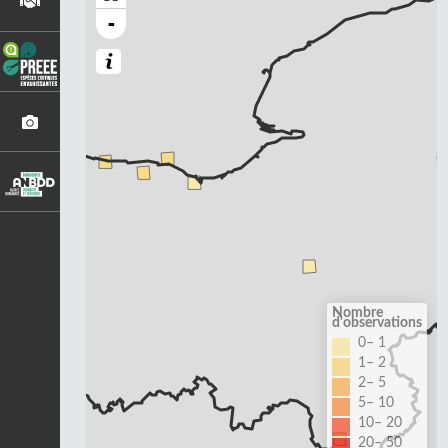
-
Nombre
d'observations
0– 1
1– 2
2– 5
5– 10
10– 20
20– 50