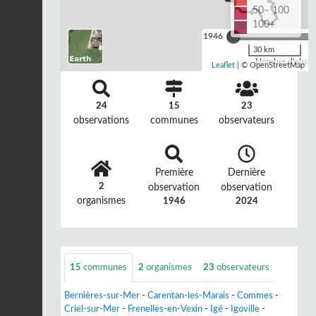
50– 100
100+
1946
30 km
Nombre d'observ
Leaflet
| © OpenStreetMap
24
15
23
observations
communes
observateurs
Première
Dernière
2
observation
observation
organismes
1946
2024
15
communes
2
organismes
23
observateurs
Bernières-sur-Mer
-
Carentan-les-Marais
-
Commes
-
Criel-sur-Mer
-
Frenelles-en-Vexin
-
Igé
-
Igoville
-