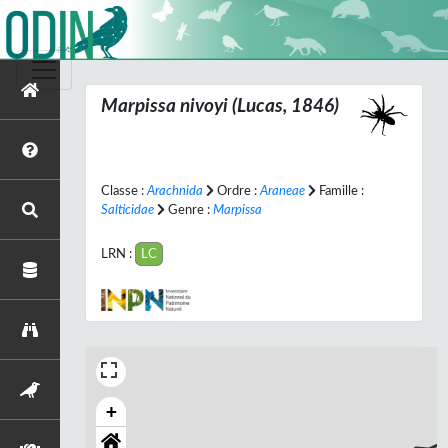
Marpissa nivoyi
(Lucas, 1846)
Classe :
Arachnida
Ordre :
Araneae
Famille :
Salticidae
Genre :
Marpissa
LRN :
LC
+