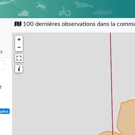
100 dernières observations dans la com
+
−
rs
e
spèce