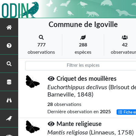
Commune de Igoville
777
288
42
observations
espèces
observateu
Criquet des mouillères
Euchorthippus declivus
(Brisout d
Barneville, 1848)
28
observations
Dernière observation en
2025
Fiche e
Mante religieuse
Mantis religiosa
(Linnaeus, 1758)